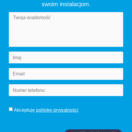
swoim instalacjom.
Akceptuję
politykę prywatności