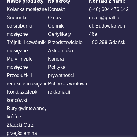
Nasze produkty
Na skróty
Kontakt z nami:
Kolanka mosiężne
Kontakt
(+48) 604 476 142
Śrubunki i
O nas
qualt@qualt.pl
półśrubunki
Cennik
ul. Budowlanych
mosiężne
Certyfikaty
46a
Trójniki i czwórniki
Przedstawiciele
80-298 Gdańsk
mosiężne
Aktualności
Mufy i nyple
Kariera
mosiężne
Polityka
Przedłużki i
prywatności
redukcje mosiężne
Polityka zwrotów i
Korki, zaślepki,
reklamacji
końcówki
Rury gwintowane,
króćce
Złączki Cu z
przejściem na