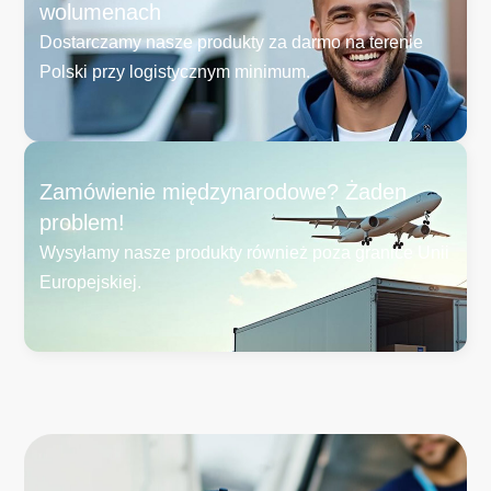
wolumenach
Dostarczamy nasze produkty za darmo na terenie
Polski przy logistycznym minimum.
Zamówienie międzynarodowe? Żaden
problem!
Wysyłamy nasze produkty również poza granice Unii
Europejskiej.