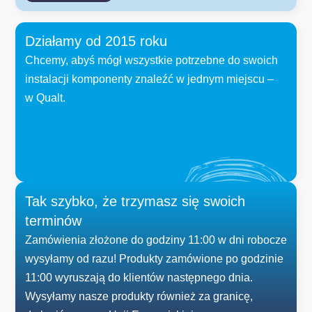
Działamy od 2015 roku
Chcemy, abyś mógł wszystkie potrzebne do swoich
instalacji komponenty znaleźć w jednym miejscu –
w Qualt.
od 
2015
Tak szybko, że trzymasz się swoich
terminów
Zamówienia złożone do godziny 11:00 w dni robocze
wysyłamy od razu! Produkty zamówione po godzinie
11:00 wyruszają do klientów następnego dnia.
Wysyłamy nasze produkty również za granicę,