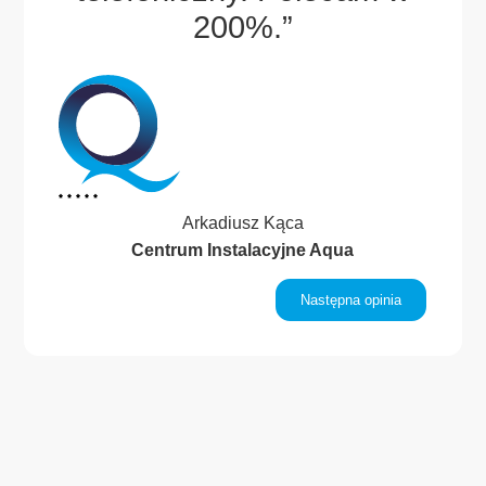
.”
200%.”
Arkadiusz Kąca
Centrum Instalacyjne Aqua
inia
Następna opinia