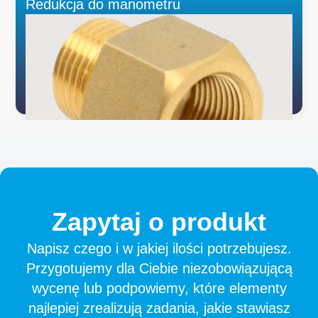
Redukcja do manometru
Zapytaj
o
produkt
Napisz czego i w jakiej ilości potrzebujesz.
Przygotujemy dla Ciebie niezobowiązującą
wycenę lub podpowiemy, które elementy
najlepiej zrealizują zadania, jakie stawiasz