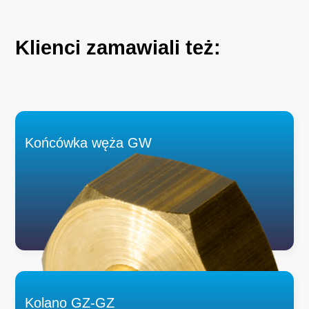
Klienci
zamawiali
też:
Końcówka węża GW
Kolano GZ-GZ