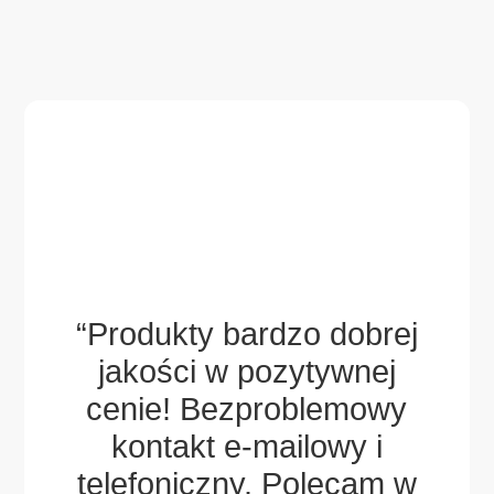
aw i
ch
ek,
“Produkty bardzo dobrej
gdy
jakości w pozytywnej
wsp
ny
cenie! Bezproblemowy
za
sze
kontakt e-mailowy i
po
.
telefoniczny. Polecam w