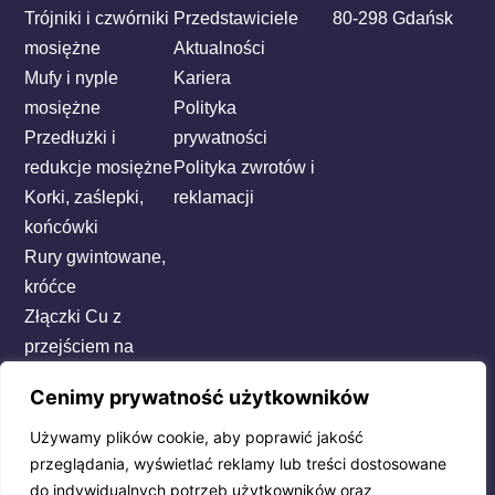
Trójniki i czwórniki
Przedstawiciele
80-298 Gdańsk
mosiężne
Aktualności
Mufy i nyple
Kariera
mosiężne
Polityka
Przedłużki i
prywatności
redukcje mosiężne
Polityka zwrotów i
Korki, zaślepki,
reklamacji
końcówki
Rury gwintowane,
króćce
Złączki Cu z
przejściem na
gwint
Cenimy prywatność użytkowników
Złączki miedziane
Złączki specjalne
Używamy plików cookie, aby poprawić jakość
przeglądania, wyświetlać reklamy lub treści dostosowane
Akcesoria
do indywidualnych potrzeb użytkowników oraz