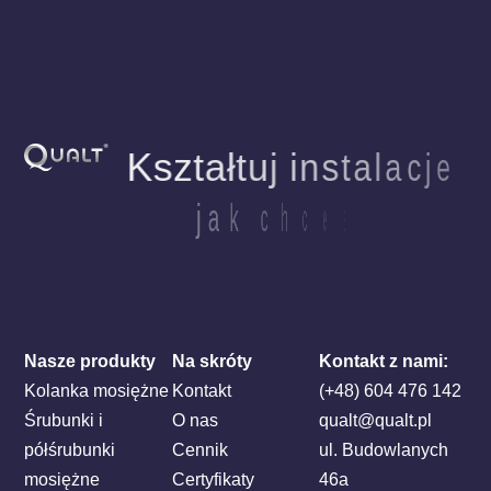
K
s
z
t
a
ł
t
u
j
i
n
s
t
a
l
a
c
j
e
j
a
k
c
h
c
e
s
Nasze produkty
Na skróty
Kontakt z nami:
Kolanka mosiężne
Kontakt
(+48) 604 476 142
Śrubunki i
O nas
qualt@qualt.pl
półśrubunki
Cennik
ul. Budowlanych
mosiężne
Certyfikaty
46a