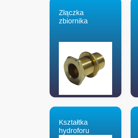
Złączka
zbiornika
Kształtka
hydroforu