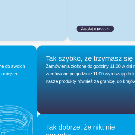
Zapytaj o produkt
Tak szybko, że trzymasz się
ne do swoich
Zamówienia złożone do godziny 11:00 w dni 
m miejscu –
zamówione po godzinie 11:00 wyruszają do 
15
nasze produkty również za granicę, do krajów
Tak dobrze, że nikt nie