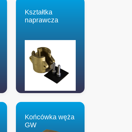
Kształtka
naprawcza
Końcówka węża
GW