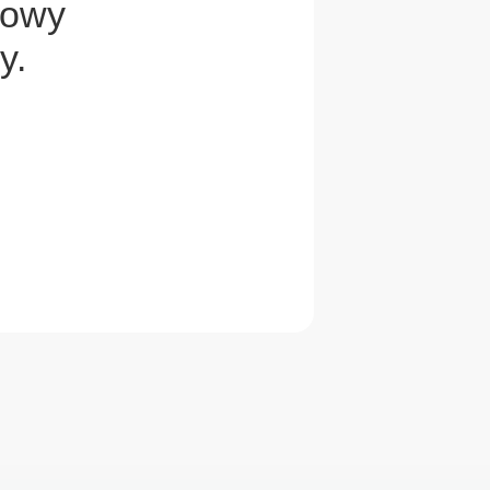
mowy
y.
Mariusz
Klimosz Sp. z o.o.
Następna opinia