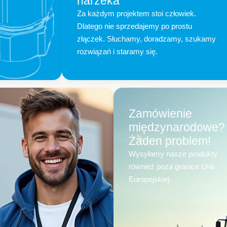
narzeka
Za każdym projektem stoi człowiek.
Dlatego nie sprzedajemy po prostu
złączek. Słuchamy, doradzamy, szukamy
rozwiązań i staramy się.
Zamówienie
międzynarodowe?
Żaden problem!
Wysyłamy nasze produkty
również poza granice Unii
Europejskiej.