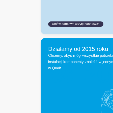
Umów darmową wizytę handlowca
Działamy od 2015 roku
Chcemy, abyś mógł wszystkie potrzeb
instalacji komponenty znaleźć w jedny
od 
20
w Qualt.