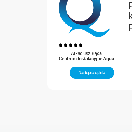
kość.
a o
 jest
raca.”
Arkadiusz Kąca
Centrum Instalacyjne Aqua
Następna opinia