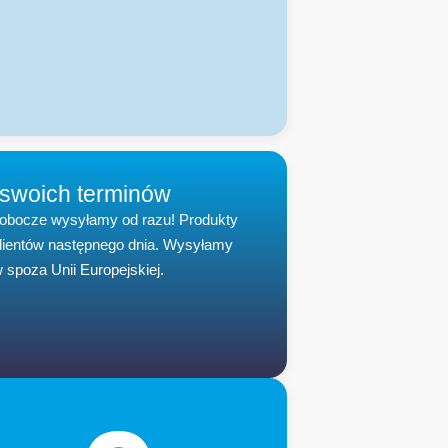
 swoich terminów
robocze wysyłamy od razu! Produkty
klientów następnego dnia. Wysyłamy
 spoza Unii Europejskiej.