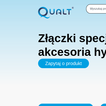
Złączki
spec
akcesoria
hy
Zapytaj o produkt