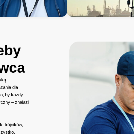
eby
awca
ską
zania dla
lio, by każdy
czny – znalazł
, trójników,
szystko,