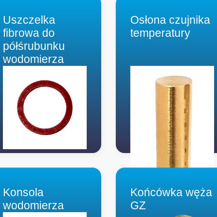
Uszczelka
Osłona czujnika
fibrowa do
temperatury
półśrubunku
wodomierza
Konsola
Końcówka węża
wodomierza
GZ