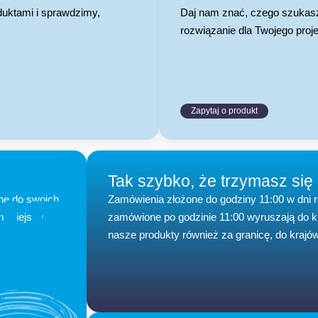
duktami i sprawdzimy,
Daj nam znać, czego szukasz
rozwiązanie dla Twojego proje
Zapytaj o produkt
Tak szybko, że trzymasz się
15
ne do swoich
Zamówienia złożone do godziny 11:00 w dni 
m miejscu –
zamówione po godzinie 11:00 wyruszają do 
nasze produkty również za granicę, do krajów