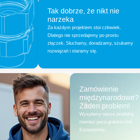
Tak dobrze, że nikt nie
narzeka
Za każdym projektem stoi człowiek.
Dlatego nie sprzedajemy po prostu
złączek. Słuchamy, doradzamy, szukamy
rozwiązań i staramy się.
Zamówienie
międzynarodowe?
Żaden problem!
Wysyłamy nasze produkty
również poza granice Unii
Europejskiej.