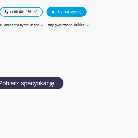
(+48) 604 476 142
Uzyskaj wycenę
e i akcesoria hydrauliczne
Rury gwintowane, króćce
a
Pobierz specyfikację