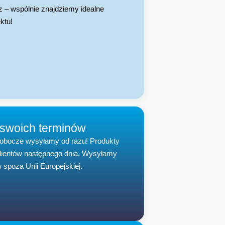
 – wspólnie znajdziemy idealne
ktu!
 swoich terminów
robocze wysyłamy od razu! Produkty
klientów następnego dnia. Wysyłamy
 spoza Unii Europejskiej.