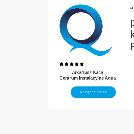
kość.
a o
 jest
raca.”
Arkadiusz Kąca
Centrum Instalacyjne Aqua
Następna opinia