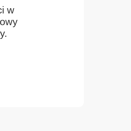
ci w
mowy
y.
Mariusz
Klimosz Sp. z o.o.
Następna opinia