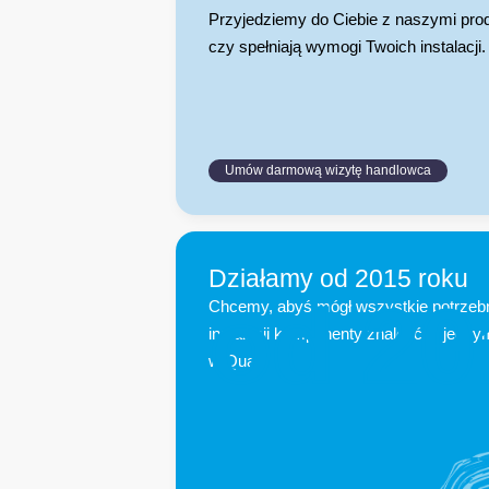
Przyjedziemy do Ciebie z naszymi pro
czy spełniają wymogi Twoich instalacji.
Umów darmową wizytę handlowca
Działamy od 2015 roku
od 
20
Chcemy, abyś mógł wszystkie potrzeb
instalacji komponenty znaleźć w jedny
w Qualt.