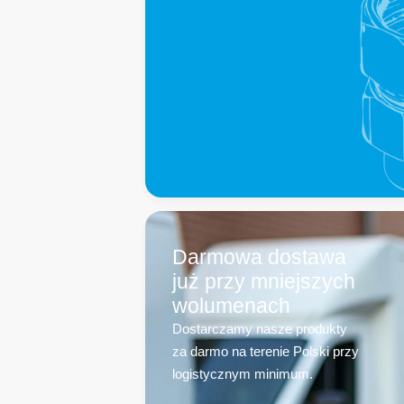
Darmowa dostawa
już przy mniejszych
wolumenach
Dostarczamy nasze produkty
za darmo na terenie Polski przy
logistycznym minimum.