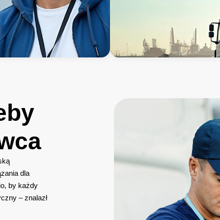
eby
awca
ską
zania dla
lio, by każdy
czny – znalazł