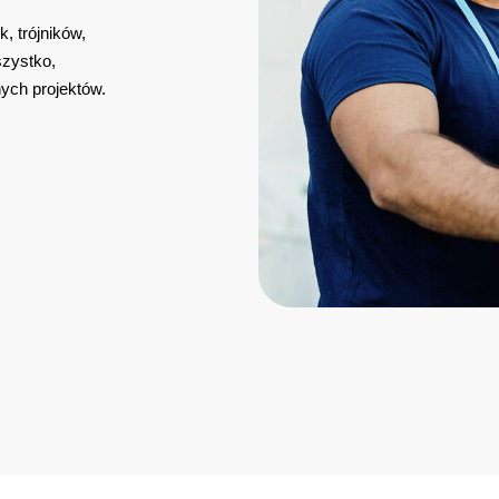
, trójników,
szystko,
nych projektów.