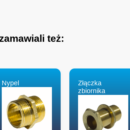
zamawiali
też:
Nypel
Złączka
zbiornika