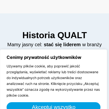
Historia QUALT
Mamy jasny cel:
stać się liderem
w branży
dystrybucji kształtek mosiężnych,
Cenimy prywatność użytkowników
wyznaczając nowe standardy w zakresie
jakości, innowacji i obsługi klienta.
Używamy plików cookie, aby poprawić jakość
przeglądania, wyświetlać reklamy lub treści dostosowane
Każdego dnia jesteśmy coraz bliżej tego
do indywidualnych potrzeb użytkowników oraz
celu. Poczujesz to już od pierwszego
analizować ruch na stronie. Kliknięcie przycisku „Akceptuj
wszystkie” oznacza zgodę na wykorzystywanie przez nas
kontaktu.
plików cookie.
Akceptuj wszystko