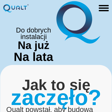
Do dobrych
instalacji
Na już
Na lata
Jak to się
zaczęło?
Qualt powstał, aby budowa