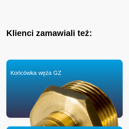
Klienci
zamawiali
też:
Końcówka węża GZ