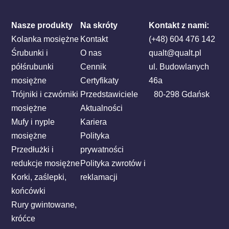
Nasze produkty
Na skróty
Kontakt z nami:
Kolanka mosiężne
Kontakt
(+48) 604 476 142
Śrubunki i
O nas
qualt@qualt.pl
półśrubunki
Cennik
ul. Budowlanych
mosiężne
Certyfikaty
46a
Trójniki i czwórniki
Przedstawiciele
80-298 Gdańsk
mosiężne
Aktualności
Mufy i nyple
Kariera
mosiężne
Polityka
Przedłużki i
prywatności
redukcje mosiężne
Polityka zwrotów i
Korki, zaślepki,
reklamacji
końcówki
Rury gwintowane,
króćce