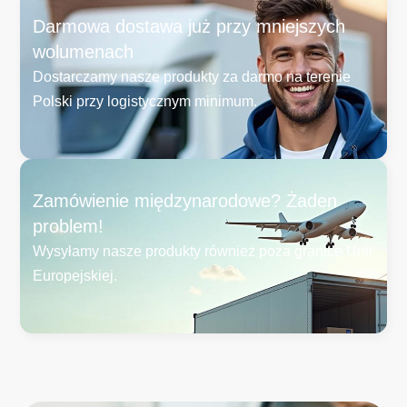
Darmowa dostawa już przy mniejszych
wolumenach
Dostarczamy nasze produkty za darmo na terenie
Polski przy logistycznym minimum.
Zamówienie międzynarodowe? Żaden
problem!
Wysyłamy nasze produkty również poza granice Unii
Europejskiej.