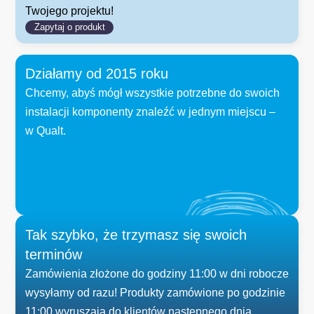
Twojego projektu!
Zapytaj o produkt
Działamy od 2015 roku
Chcemy, abyś mógł wszystkie potrzebne do swoich
instalacji komponenty znaleźć w jednym miejscu –
w Qualt.
od 
2015
Tak szybko, że trzymasz się swoich
terminów
Zamówienia złożone do godziny 11:00 w dni robocze
wysyłamy od razu! Produkty zamówione po godzinie
11:00 wyruszają do klientów następnego dnia.