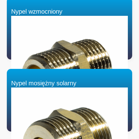
Nypel wzmocniony
Nypel mosiężny solarny