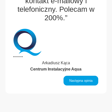
sze
kontakt e-mailowy i
po
.
telefoniczny. Polecam w
.”
200%.”
Arkadiusz Kąca
Centrum Instalacyjne Aqua
inia
Następna opinia