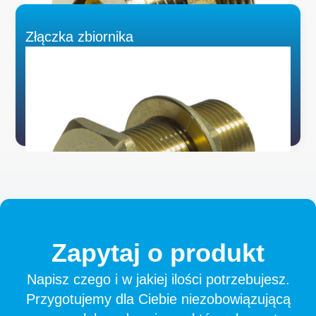
Złączka zbiornika
Zapytaj
o
produkt
Napisz czego i w jakiej ilości potrzebujesz.
Przygotujemy dla Ciebie niezobowiązującą