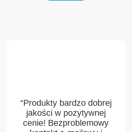
aw i
ch
ek,
“Produkty bardzo dobrej
gdy
jakości w pozytywnej
wsp
ny
cenie! Bezproblemowy
za