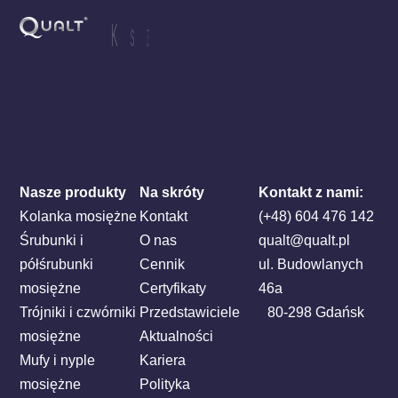
K
s
z
Nasze produkty
Na skróty
Kontakt z nami:
Kolanka mosiężne
Kontakt
(+48) 604 476 142
Śrubunki i
O nas
qualt@qualt.pl
półśrubunki
Cennik
ul. Budowlanych
mosiężne
Certyfikaty
46a
Trójniki i czwórniki
Przedstawiciele
80-298 Gdańsk
mosiężne
Aktualności
Mufy i nyple
Kariera
mosiężne
Polityka