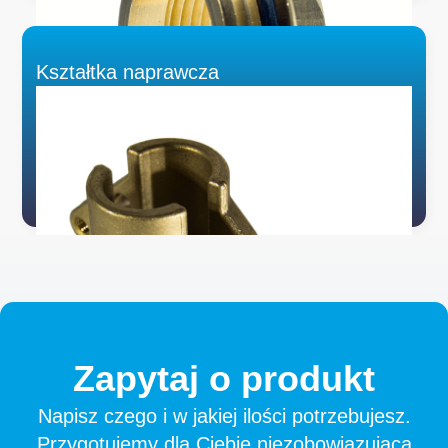
Kształtka naprawcza
Zapytaj
o
produkt
Napisz czego i w jakiej ilości potrzebujesz.
Przygotujemy dla Ciebie niezobowiązującą