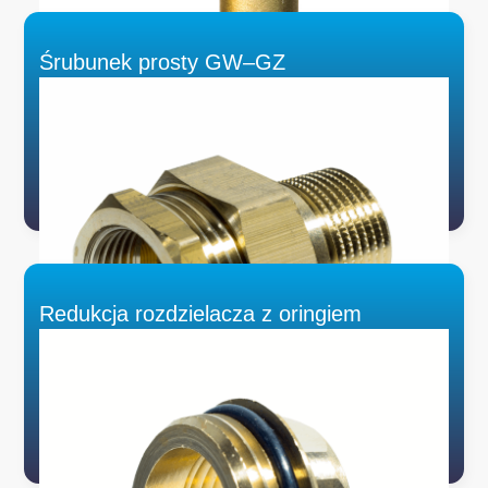
Śrubunek prosty GW–GZ
Redukcja rozdzielacza z oringiem