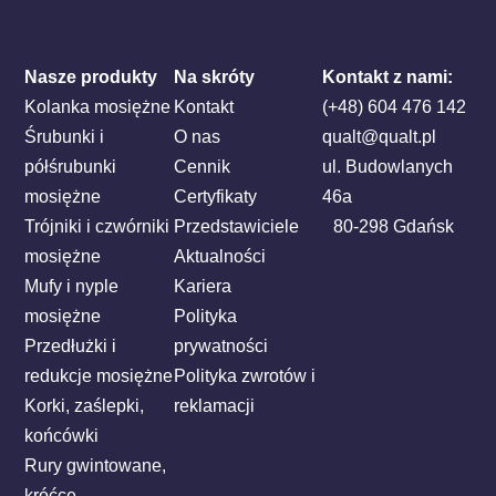
Nasze produkty
Na skróty
Kontakt z nami:
Kolanka mosiężne
Kontakt
(+48) 604 476 142
Śrubunki i
O nas
qualt@qualt.pl
półśrubunki
Cennik
ul. Budowlanych
mosiężne
Certyfikaty
46a
Trójniki i czwórniki
Przedstawiciele
80-298 Gdańsk
mosiężne
Aktualności
Mufy i nyple
Kariera
mosiężne
Polityka
Przedłużki i
prywatności
redukcje mosiężne
Polityka zwrotów i
Korki, zaślepki,
reklamacji
końcówki
Rury gwintowane,
króćce