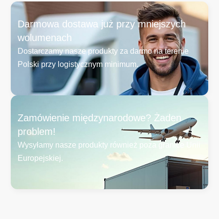
Darmowa dostawa już przy mniejszych
wolumenach
Dostarczamy nasze produkty za darmo na terenie
Polski przy logistycznym minimum.
Zamówienie międzynarodowe? Żaden
problem!
Wysyłamy nasze produkty również poza granice Unii
Europejskiej.