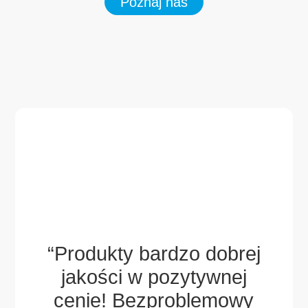
Poznaj nas
aw i
ch
ek,
“Produkty bardzo dobrej
gdy
jakości w pozytywnej
wsp
ny
cenie! Bezproblemowy
za