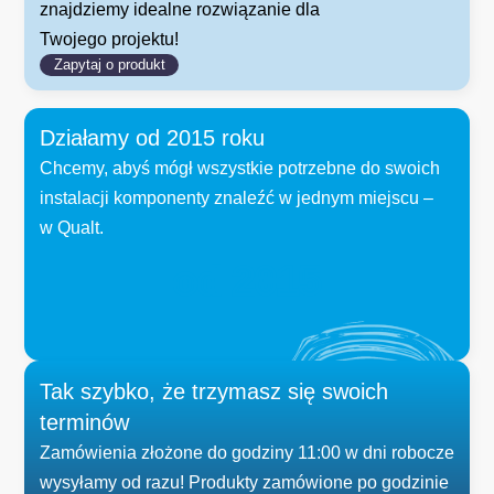
znajdziemy idealne rozwiązanie dla
Twojego projektu!
Zapytaj o produkt
Działamy od 2015 roku
Chcemy, abyś mógł wszystkie potrzebne do swoich
instalacji komponenty znaleźć w jednym miejscu –
w Qualt.
od 
2015
Tak szybko, że trzymasz się swoich
terminów
Zamówienia złożone do godziny 11:00 w dni robocze
wysyłamy od razu! Produkty zamówione po godzinie