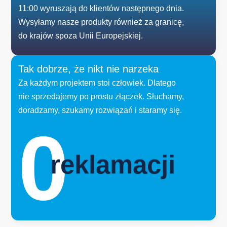
11:00 wyruszają do klientów następnego dnia.
Wysyłamy nasze produkty również za granicę,
do krajów spoza Unii Europejskiej.
Tak dobrze, że nikt nie narzeka
Za każdym projektem stoi człowiek. Dlatego
nie sprzedajemy po prostu złączek. Słuchamy,
doradzamy, szukamy rozwiązań i staramy się.
0
reklamacji