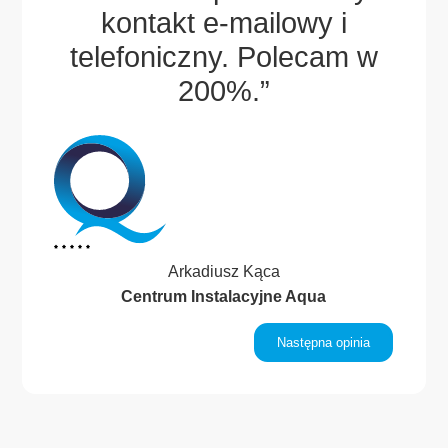
sze
kontakt e-mailowy i
po
.
telefoniczny. Polecam w
.”
200%.”
Arkadiusz Kąca
Centrum Instalacyjne Aqua
inia
Następna opinia