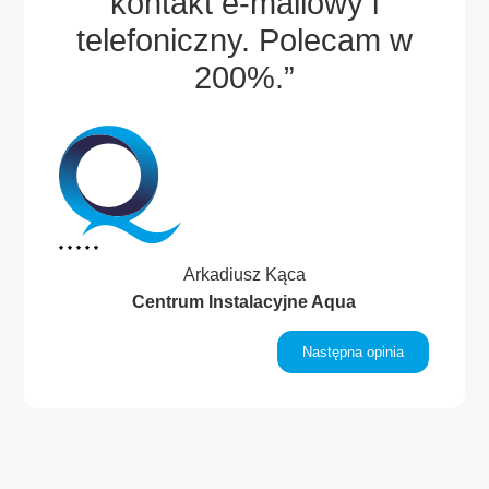
sze
kontakt e-mailowy i
po
.
telefoniczny. Polecam w
.”
200%.”
Arkadiusz Kąca
Centrum Instalacyjne Aqua
inia
Następna opinia