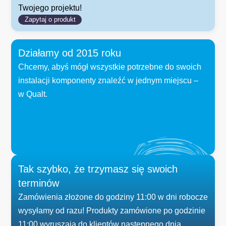
Twojego projektu!
Zapytaj o produkt
Działamy od 2015 roku
Chcemy, abyś mógł wszystkie potrzebne do swoich
instalacji komponenty znaleźć w jednym miejscu –
w Qualt.
od 
2015
Tak szybko, że trzymasz się swoich
terminów
Zamówienia złożone do godziny 11:00 w dni robocze
wysyłamy od razu! Produkty zamówione po godzinie
11:00 wyruszają do klientów następnego dnia.