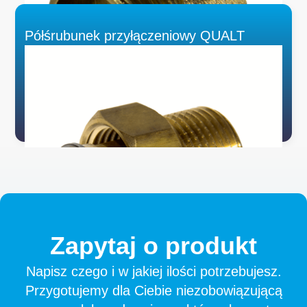
Półśrubunek przyłączeniowy QUALT
Zapytaj
o
produkt
Napisz czego i w jakiej ilości potrzebujesz.
Przygotujemy dla Ciebie niezobowiązującą