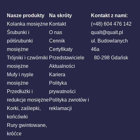
Nasze produkty
Na skróty
Kontakt z nami:
Kolanka mosiężne
Kontakt
(+48) 604 476 142
Śrubunki i
O nas
qualt@qualt.pl
półśrubunki
Cennik
ul. Budowlanych
mosiężne
Certyfikaty
46a
Trójniki i czwórniki
Przedstawiciele
80-298 Gdańsk
mosiężne
Aktualności
Mufy i nyple
Kariera
mosiężne
Polityka
Przedłużki i
prywatności
redukcje mosiężne
Polityka zwrotów i
Korki, zaślepki,
reklamacji
końcówki
Rury gwintowane,
króćce