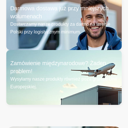
Darmowa dostawa już przy mniejszych
wolumenach
Dostarczamy nasze produkty za darmo na terenie
Polski przy logistycznym minimum.
Zamówienie międzynarodowe? Żaden
problem!
Wysyłamy nasze produkty również poza granice Unii
Europejskiej.