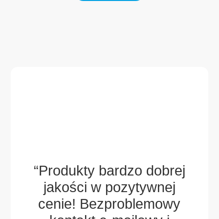
aw i
ch
ek,
“Produkty bardzo dobrej
gdy
jakości w pozytywnej
wsp
ny
cenie! Bezproblemowy
za