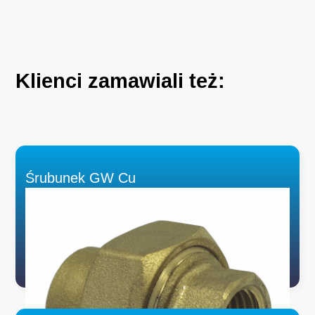
Klienci
zamawiali
też:
Śrubunek GW Cu