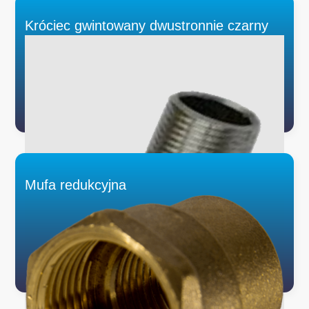
Króciec gwintowany dwustronnie czarny
Mufa redukcyjna