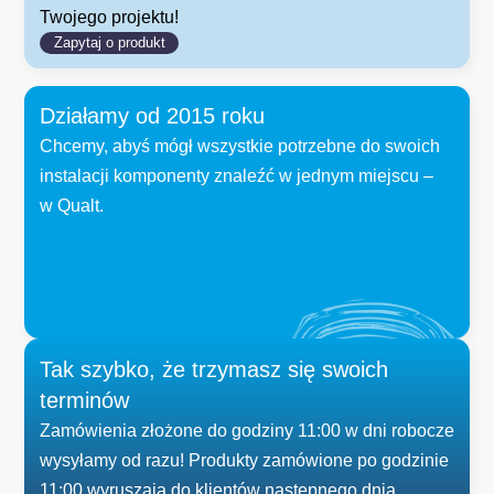
Twojego projektu!
Zapytaj o produkt
Działamy od 2015 roku
Chcemy, abyś mógł wszystkie potrzebne do swoich
instalacji komponenty znaleźć w jednym miejscu –
w Qualt.
od 
2015
Tak szybko, że trzymasz się swoich
terminów
Zamówienia złożone do godziny 11:00 w dni robocze
wysyłamy od razu! Produkty zamówione po godzinie
11:00 wyruszają do klientów następnego dnia.