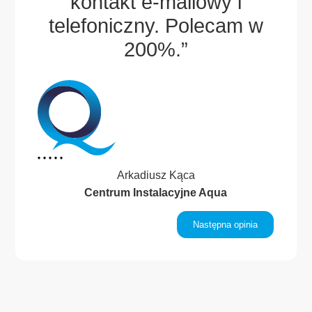
sze
kontakt e-mailowy i
po
.
telefoniczny. Polecam w
.”
200%.”
Arkadiusz Kąca
Centrum Instalacyjne Aqua
inia
Następna opinia