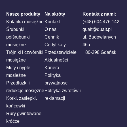
Nasze produkty
Na skróty
Kontakt z nami:
Kolanka mosiężne
Kontakt
(+48) 604 476 142
Śrubunki i
O nas
qualt@qualt.pl
półśrubunki
Cennik
ul. Budowlanych
mosiężne
Certyfikaty
46a
Trójniki i czwórniki
Przedstawiciele
80-298 Gdańsk
mosiężne
Aktualności
Mufy i nyple
Kariera
mosiężne
Polityka
Przedłużki i
prywatności
redukcje mosiężne
Polityka zwrotów i
Korki, zaślepki,
reklamacji
końcówki
Rury gwintowane,
króćce