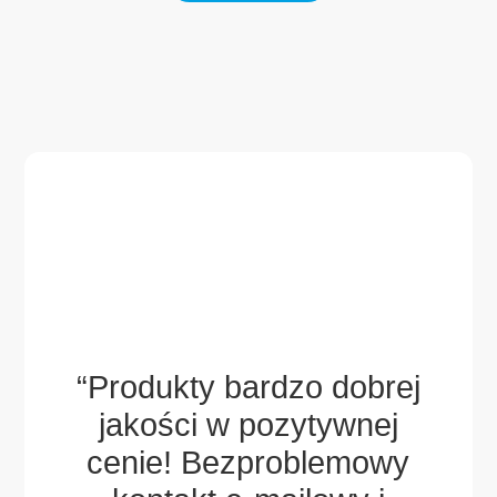
aw i
ch
ek,
“Produkty bardzo dobrej
gdy
jakości w pozytywnej
wsp
ny
cenie! Bezproblemowy
za