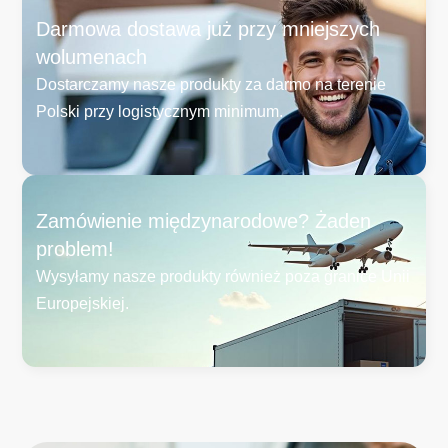
Darmowa dostawa już przy mniejszych
wolumenach
Dostarczamy nasze produkty za darmo na terenie
Polski przy logistycznym minimum.
Zamówienie międzynarodowe? Żaden
problem!
Wysyłamy nasze produkty również poza granice Unii
Europejskiej.