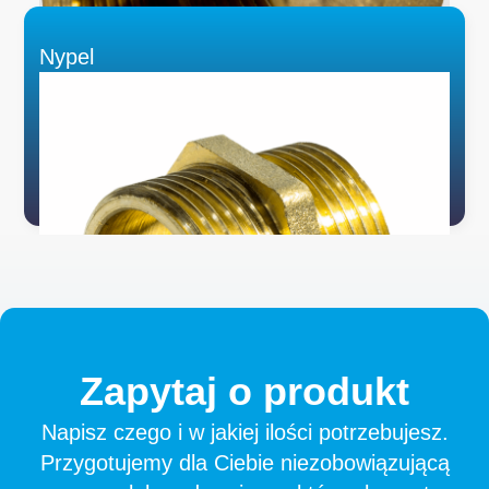
Nypel
Zapytaj
o
produkt
Napisz czego i w jakiej ilości potrzebujesz.
Przygotujemy dla Ciebie niezobowiązującą