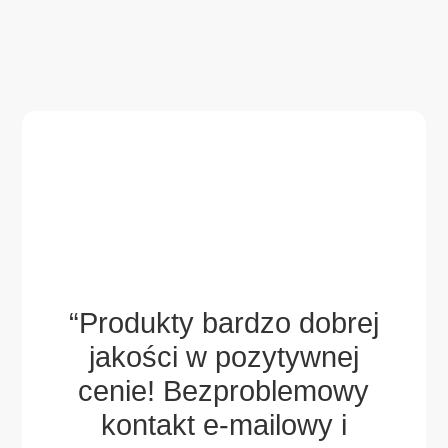
aw i
ch
ek,
“Produkty bardzo dobrej
gdy
jakości w pozytywnej
wsp
ny
cenie! Bezproblemowy
za
sze
kontakt e-mailowy i
po