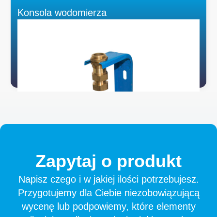
Konsola wodomierza
Zapytaj
o
produkt
Napisz czego i w jakiej ilości potrzebujesz.
Przygotujemy dla Ciebie niezobowiązującą
wycenę lub podpowiemy, które elementy