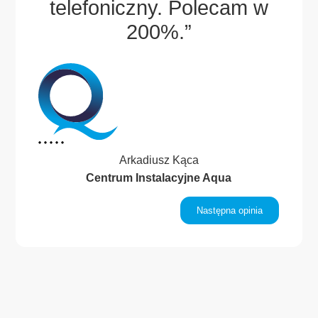
.
telefoniczny. Polecam w
.”
200%.”
Arkadiusz Kąca
Centrum Instalacyjne Aqua
inia
Następna opinia