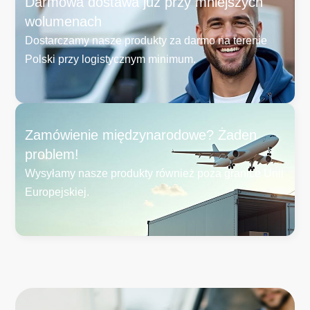
Darmowa dostawa już przy mniejszych
wolumenach
Dostarczamy nasze produkty za darmo na terenie
Polski przy logistycznym minimum.
Zamówienie międzynarodowe? Żaden
problem!
Wysyłamy nasze produkty również poza granice Unii
Europejskiej.