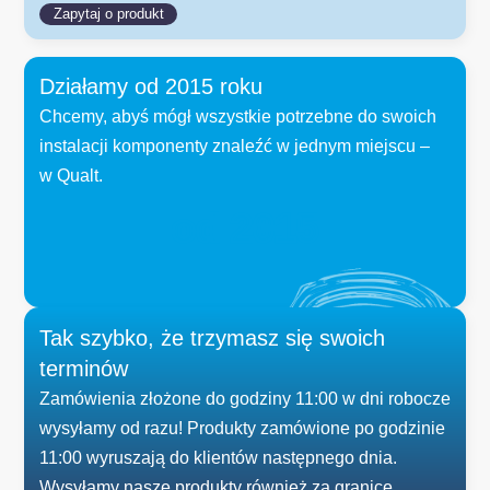
Zapytaj o produkt
Działamy od 2015 roku
Chcemy, abyś mógł wszystkie potrzebne do swoich
instalacji komponenty znaleźć w jednym miejscu –
w Qualt.
od 
2015
Tak szybko, że trzymasz się swoich
terminów
Zamówienia złożone do godziny 11:00 w dni robocze
wysyłamy od razu! Produkty zamówione po godzinie
11:00 wyruszają do klientów następnego dnia.
Wysyłamy nasze produkty również za granicę,