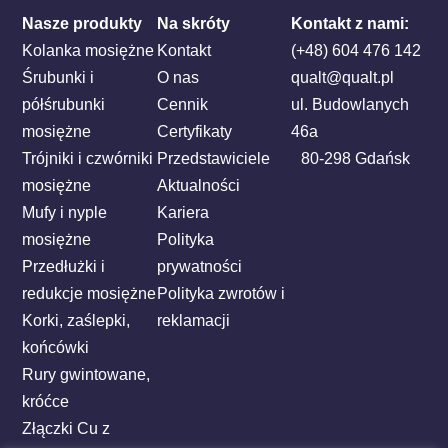
Nasze produkty
Na skróty
Kontakt z nami:
Kolanka mosiężne
Kontakt
(+48) 604 476 142
Śrubunki i
O nas
qualt@qualt.pl
półśrubunki
Cennik
ul. Budowlanych
mosiężne
Certyfikaty
46a
Trójniki i czwórniki
Przedstawiciele
80-298 Gdańsk
mosiężne
Aktualności
Mufy i nyple
Kariera
mosiężne
Polityka
Przedłużki i
prywatności
redukcje mosiężne
Polityka zwrotów i
Korki, zaślepki,
reklamacji
końcówki
Rury gwintowane,
króćce
Złączki Cu z