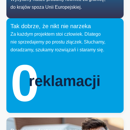
do krajów spoza Unii Europejskiej.
Tak dobrze, że nikt nie narzeka
Za każdym projektem stoi człowiek. Dlatego
nie sprzedajemy po prostu złączek. Słuchamy,
doradzamy, szukamy rozwiązań i staramy się.
0
reklamacji