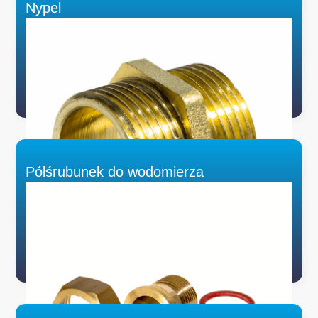
Nypel
Półśrubunek do wodomierza